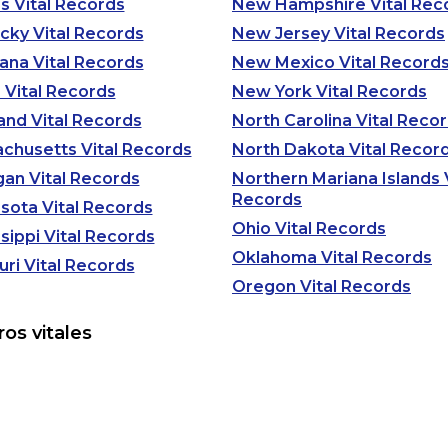
s Vital Records
New Hampshire Vital Rec
cky Vital Records
New Jersey Vital Records
iana Vital Records
New Mexico Vital Record
 Vital Records
New York Vital Records
and Vital Records
North Carolina Vital Reco
chusetts Vital Records
North Dakota Vital Recor
gan Vital Records
Northern Mariana Islands V
Records
sota Vital Records
Ohio Vital Records
sippi Vital Records
Oklahoma Vital Records
uri Vital Records
Oregon Vital Records
os vitales