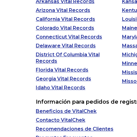
Arkansas Vital Records
Kansa
Arizona Vital Records
Kentu
California Vital Records
Louis
Colorado Vital Records
Maine
Connecticut Vital Records
Maryl
Delaware Vital Records
Massa
District Of Columbia Vital
Michi
Records
Minne
Florida Vital Records
Missis
Georgia Vital Records
Misso
Idaho Vital Records
Información para pedidos de registr
Beneficios de VitalChek
Contacto VitalChek
Recomendaciones de Clientes