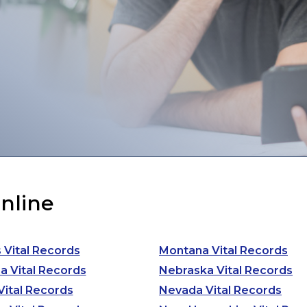
Online
is Vital Records
Montana Vital Records
na Vital Records
Nebraska Vital Records
Vital Records
Nevada Vital Records